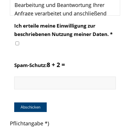
Bearbeitung und Beantwortung Ihrer
Anfrage verarbeitet und anschließend
gelöscht. Die bei der Kontaktaufnahme
Ich erteile meine Einwilligung zur
erteilte Einwilligung können Sie jederzeit
beschriebenen Nutzung meiner Daten. *
per formloser Mitteilung mit Wirksamkeit
für zukünftige Verarbeitungsvorgänge
widerrufen.
8 + 2 =
Spam-Schutz:
Weitere Informationen darüber, wie wir
Ihre Daten verarbeiten, finden Sie in
unseren
Datenschutzhinweisen
.
Pflichtangabe *)